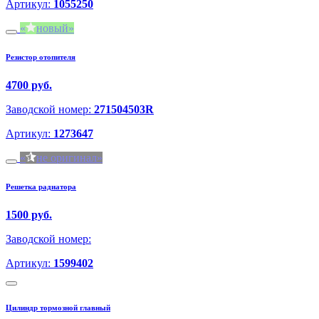
Артикул:
1055250
новый
Резистор отопителя
4700 руб.
Заводской номер:
271504503R
Артикул:
1273647
не оригинал
Решетка радиатора
1500 руб.
Заводской номер:
Артикул:
1599402
Цилиндр тормозной главный