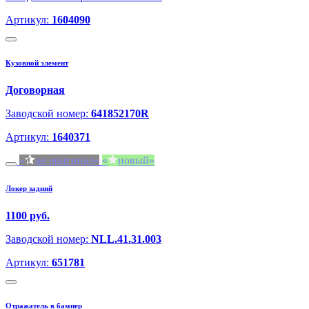
Артикул:
1604090
Кузовной элемент
Договорная
Заводской номер:
641852170R
Артикул:
1640371
не оригинал
новый
Локер задний
1100 руб.
Заводской номер:
NLL.41.31.003
Артикул:
651781
Отражатель в бампер