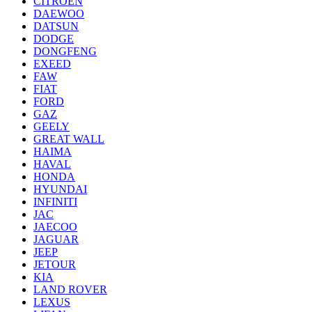
CITROEN
DAEWOO
DATSUN
DODGE
DONGFENG
EXEED
FAW
FIAT
FORD
GAZ
GEELY
GREAT WALL
HAIMA
HAVAL
HONDA
HYUNDAI
INFINITI
JAC
JAECOO
JAGUAR
JEEP
JETOUR
KIA
LAND ROVER
LEXUS