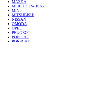
MAZDA
MERCEDES-BENZ
MINI
MITSUBISHI
NISSAN
OMODA
OPEL
PEUGEOT
PONTIAC
PORSCHE
RENAULT
SAAB
SEAT
SKODA
SSANG YONG
SUBARU
SUZUKI
TANK
TOYOTA
VAZ
VOLKSWAGEN
VOLVO
VOYAH
ZEEKR
ZOTYE