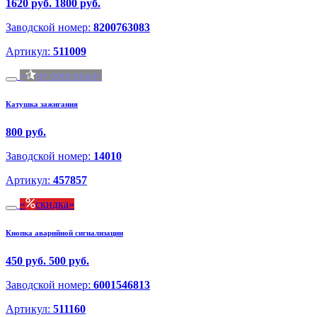
1620 руб.
1800 руб.
Заводской номер:
8200763083
Артикул:
511009
не оригинал
Катушка зажигания
800 руб.
Заводской номер:
14010
Артикул:
457857
скидка
Кнопка аварийной сигнализации
450 руб.
500 руб.
Заводской номер:
6001546813
Артикул:
511160