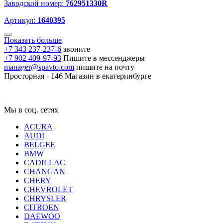
Заводской номер:
762951330R
Артикул:
1640395
Показать больше
+7 343 237-237-6
звоните
+7 902 409-97-93
Пишите в мессенджеры
manager@spavto.com
пишите на почту
Просторная - 146
Магазин в екатеринбурге
Мы в соц. сетях
ACURA
AUDI
BELGEE
BMW
CADILLAC
CHANGAN
CHERY
CHEVROLET
CHRYSLER
CITROEN
DAEWOO