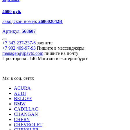
Фара левая
4600 руб.
Заводской номер:
260602042R
Артикул:
568607
+7 343 237-237-6
звоните
+7 902 409-97-93
Пишите в мессенджеры
manager@spavto.com
пишите на почту
Просторная - 146
Магазин в екатеринбурге
Мы в соц. сетях
ACURA
AUDI
BELGEE
BMW
CADILLAC
CHANGAN
CHERY
CHEVROLET
CHRYSLER