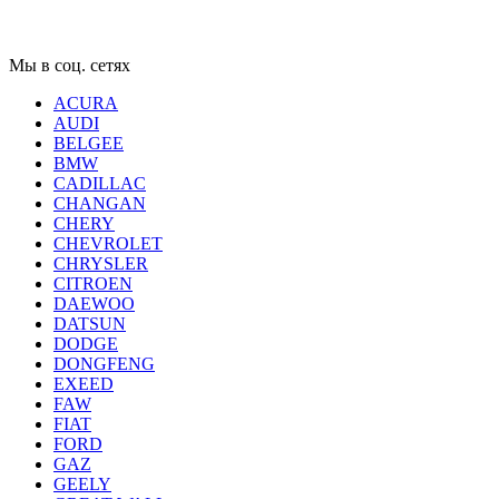
Мы в соц. сетях
ACURA
AUDI
BELGEE
BMW
CADILLAC
CHANGAN
CHERY
CHEVROLET
CHRYSLER
CITROEN
DAEWOO
DATSUN
DODGE
DONGFENG
EXEED
FAW
FIAT
FORD
GAZ
GEELY