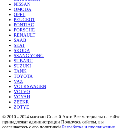
NISSAN
OMODA
OPEL
PEUGEOT
PONTIAC
PORSCHE
RENAULT
SAAB
SEAT
SKODA
SSANG YONG
SUBARU
SUZUKI
TANK
TOYOTA
VAZ
VOLKSWAGEN
VOLVO
VOYAH
ZEEKR
ZOTYE
© 2010 - 2024 магазин Спасай Авто
Все материалы на сайте
принадлежат администрации
Пользуясь сайтом, вы
соглашаетесь с его политикой
Разработка и продвижение