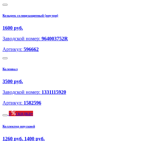
Козырек солнцезащитный (внутри)
1600 руб.
Заводской номер:
964003752R
Артикул:
596662
Коленвал
3500 руб.
Заводской номер:
1331115920
Артикул:
1582596
скидка
Коллектор впускной
1260 руб.
1400 руб.