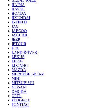
GREAT WALL
HAIMA
HAVAL
HONDA
HYUNDAI
INFINITI
JAC
JAECOO
JAGUAR
JEEP
JETOUR
KIA
LAND ROVER
LEXUS
LIFAN
LIXIANG
MAZDA
MERCEDES-BENZ
MINI
MITSUBISHI
NISSAN
OMODA
OPEL
PEUGEOT
PONTIAC