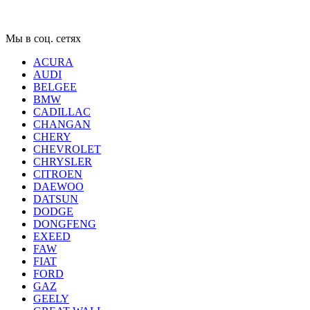
Мы в соц. сетях
ACURA
AUDI
BELGEE
BMW
CADILLAC
CHANGAN
CHERY
CHEVROLET
CHRYSLER
CITROEN
DAEWOO
DATSUN
DODGE
DONGFENG
EXEED
FAW
FIAT
FORD
GAZ
GEELY