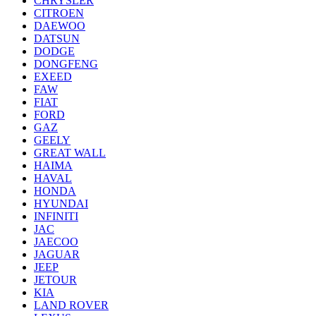
CHRYSLER
CITROEN
DAEWOO
DATSUN
DODGE
DONGFENG
EXEED
FAW
FIAT
FORD
GAZ
GEELY
GREAT WALL
HAIMA
HAVAL
HONDA
HYUNDAI
INFINITI
JAC
JAECOO
JAGUAR
JEEP
JETOUR
KIA
LAND ROVER