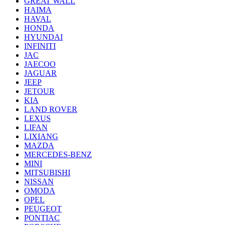
GREAT WALL
HAIMA
HAVAL
HONDA
HYUNDAI
INFINITI
JAC
JAECOO
JAGUAR
JEEP
JETOUR
KIA
LAND ROVER
LEXUS
LIFAN
LIXIANG
MAZDA
MERCEDES-BENZ
MINI
MITSUBISHI
NISSAN
OMODA
OPEL
PEUGEOT
PONTIAC