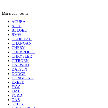
Мы в соц. сетях
ACURA
AUDI
BELGEE
BMW
CADILLAC
CHANGAN
CHERY
CHEVROLET
CHRYSLER
CITROEN
DAEWOO
DATSUN
DODGE
DONGFENG
EXEED
FAW
FIAT
FORD
GAZ
GEELY