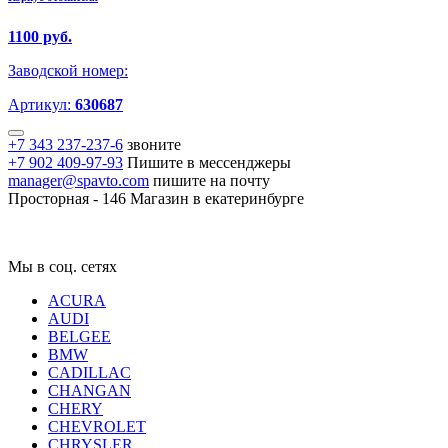
1100 руб.
Заводской номер:
Артикул:
630687
+7 343 237-237-6
звоните
+7 902 409-97-93
Пишите в мессенджеры
manager@spavto.com
пишите на почту
Просторная - 146
Магазин в екатеринбурге
Мы в соц. сетях
ACURA
AUDI
BELGEE
BMW
CADILLAC
CHANGAN
CHERY
CHEVROLET
CHRYSLER