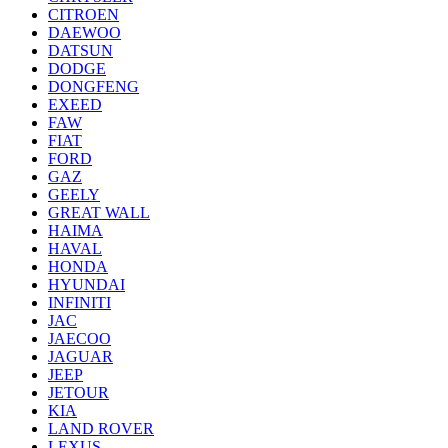
CITROEN
DAEWOO
DATSUN
DODGE
DONGFENG
EXEED
FAW
FIAT
FORD
GAZ
GEELY
GREAT WALL
HAIMA
HAVAL
HONDA
HYUNDAI
INFINITI
JAC
JAECOO
JAGUAR
JEEP
JETOUR
KIA
LAND ROVER
LEXUS