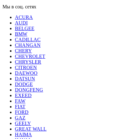
Мы в соц. сетях
ACURA
AUDI
BELGEE
BMW
CADILLAC
CHANGAN
CHERY
CHEVROLET
CHRYSLER
CITROEN
DAEWOO
DATSUN
DODGE
DONGFENG
EXEED
FAW
FIAT
FORD
GAZ
GEELY
GREAT WALL
HAIMA