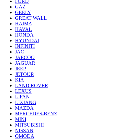
FORD
GAZ
GEELY
GREAT WALL
HAIMA
HAVAL
HONDA
HYUNDAI
INFINITI
JAC
JAECOO
JAGUAR
JEEP
JETOUR
KIA
LAND ROVER
LEXUS
LIFAN
LIXIANG
MAZDA
MERCEDES-BENZ
MINI
MITSUBISHI
NISSAN
OMODA