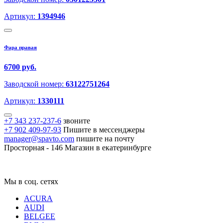
Артикул:
1394946
Фара правая
6700 руб.
Заводской номер:
63122751264
Артикул:
1330111
+7 343 237-237-6
звоните
+7 902 409-97-93
Пишите в мессенджеры
manager@spavto.com
пишите на почту
Просторная - 146
Магазин в екатеринбурге
Мы в соц. сетях
ACURA
AUDI
BELGEE