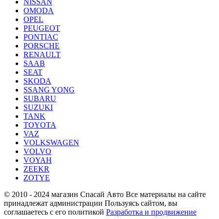
NISSAN
OMODA
OPEL
PEUGEOT
PONTIAC
PORSCHE
RENAULT
SAAB
SEAT
SKODA
SSANG YONG
SUBARU
SUZUKI
TANK
TOYOTA
VAZ
VOLKSWAGEN
VOLVO
VOYAH
ZEEKR
ZOTYE
© 2010 - 2024 магазин Спасай Авто
Все материалы на сайте
принадлежат администрации
Пользуясь сайтом, вы
соглашаетесь с его политикой
Разработка и продвижение