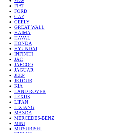
FAW
FIAT
FORD
GAZ
GEELY
GREAT WALL
HAIMA
HAVAL
HONDA
HYUNDAI
INFINITI
JAC
JAECOO
JAGUAR
JEEP
JETOUR
KIA
LAND ROVER
LEXUS
LIFAN
LIXIANG
MAZDA
MERCEDES-BENZ
MINI
MITSUBISHI