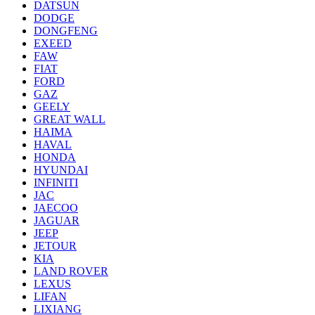
DATSUN
DODGE
DONGFENG
EXEED
FAW
FIAT
FORD
GAZ
GEELY
GREAT WALL
HAIMA
HAVAL
HONDA
HYUNDAI
INFINITI
JAC
JAECOO
JAGUAR
JEEP
JETOUR
KIA
LAND ROVER
LEXUS
LIFAN
LIXIANG