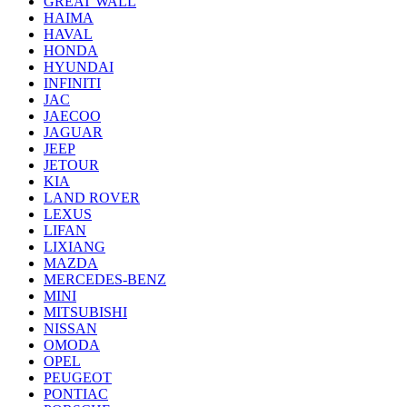
GREAT WALL
HAIMA
HAVAL
HONDA
HYUNDAI
INFINITI
JAC
JAECOO
JAGUAR
JEEP
JETOUR
KIA
LAND ROVER
LEXUS
LIFAN
LIXIANG
MAZDA
MERCEDES-BENZ
MINI
MITSUBISHI
NISSAN
OMODA
OPEL
PEUGEOT
PONTIAC