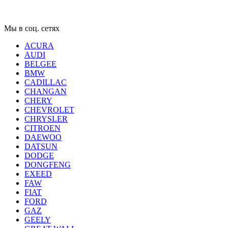
Мы в соц. сетях
ACURA
AUDI
BELGEE
BMW
CADILLAC
CHANGAN
CHERY
CHEVROLET
CHRYSLER
CITROEN
DAEWOO
DATSUN
DODGE
DONGFENG
EXEED
FAW
FIAT
FORD
GAZ
GEELY