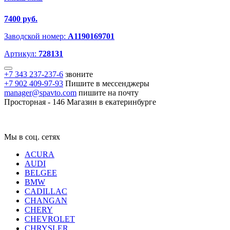
7400 руб.
Заводской номер:
A1190169701
Артикул:
728131
+7 343 237-237-6
звоните
+7 902 409-97-93
Пишите в мессенджеры
manager@spavto.com
пишите на почту
Просторная - 146
Магазин в екатеринбурге
Мы в соц. сетях
ACURA
AUDI
BELGEE
BMW
CADILLAC
CHANGAN
CHERY
CHEVROLET
CHRYSLER