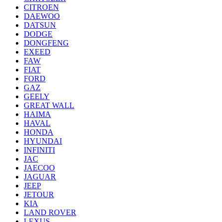
CITROEN
DAEWOO
DATSUN
DODGE
DONGFENG
EXEED
FAW
FIAT
FORD
GAZ
GEELY
GREAT WALL
HAIMA
HAVAL
HONDA
HYUNDAI
INFINITI
JAC
JAECOO
JAGUAR
JEEP
JETOUR
KIA
LAND ROVER
LEXUS