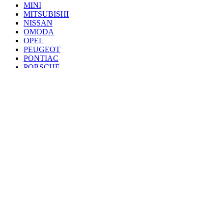
MINI
MITSUBISHI
NISSAN
OMODA
OPEL
PEUGEOT
PONTIAC
PORSCHE
RENAULT
SAAB
SEAT
SKODA
SSANG YONG
SUBARU
SUZUKI
TANK
TOYOTA
VAZ
VOLKSWAGEN
VOLVO
VOYAH
ZEEKR
ZOTYE
© 2010 - 2024 магазин Спасай Авто
Все материалы на сайте