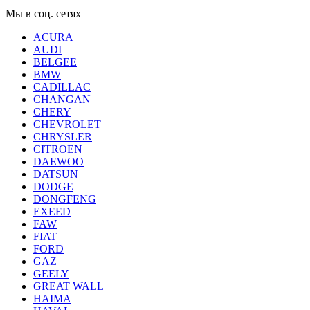
Мы в соц. сетях
ACURA
AUDI
BELGEE
BMW
CADILLAC
CHANGAN
CHERY
CHEVROLET
CHRYSLER
CITROEN
DAEWOO
DATSUN
DODGE
DONGFENG
EXEED
FAW
FIAT
FORD
GAZ
GEELY
GREAT WALL
HAIMA