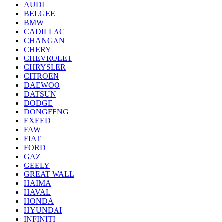
AUDI
BELGEE
BMW
CADILLAC
CHANGAN
CHERY
CHEVROLET
CHRYSLER
CITROEN
DAEWOO
DATSUN
DODGE
DONGFENG
EXEED
FAW
FIAT
FORD
GAZ
GEELY
GREAT WALL
HAIMA
HAVAL
HONDA
HYUNDAI
INFINITI