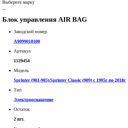
Выберите марку
Блок управления AIR BAG
Заводской номер
A9099010100
Артикул
1529454
Модель
Sprinter (901-905)/Sprinter Classic (909) с 1995г по 2018г
Тип
Электрооснащение
Остаток
2 шт.