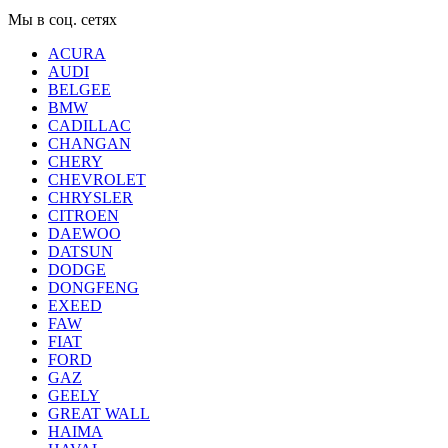
Мы в соц. сетях
ACURA
AUDI
BELGEE
BMW
CADILLAC
CHANGAN
CHERY
CHEVROLET
CHRYSLER
CITROEN
DAEWOO
DATSUN
DODGE
DONGFENG
EXEED
FAW
FIAT
FORD
GAZ
GEELY
GREAT WALL
HAIMA