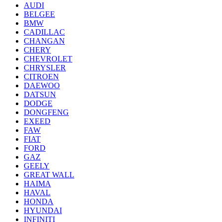
AUDI
BELGEE
BMW
CADILLAC
CHANGAN
CHERY
CHEVROLET
CHRYSLER
CITROEN
DAEWOO
DATSUN
DODGE
DONGFENG
EXEED
FAW
FIAT
FORD
GAZ
GEELY
GREAT WALL
HAIMA
HAVAL
HONDA
HYUNDAI
INFINITI