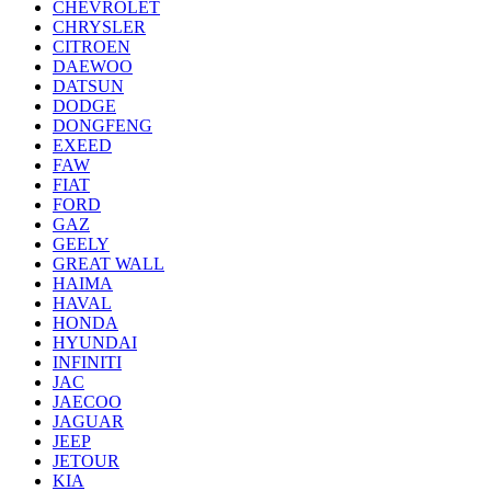
CHEVROLET
CHRYSLER
CITROEN
DAEWOO
DATSUN
DODGE
DONGFENG
EXEED
FAW
FIAT
FORD
GAZ
GEELY
GREAT WALL
HAIMA
HAVAL
HONDA
HYUNDAI
INFINITI
JAC
JAECOO
JAGUAR
JEEP
JETOUR
KIA