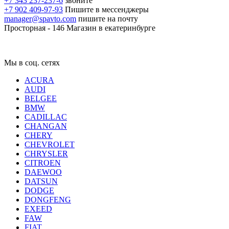
+7 343 237-237-6
звоните
+7 902 409-97-93
Пишите в мессенджеры
manager@spavto.com
пишите на почту
Просторная - 146
Магазин в екатеринбурге
Мы в соц. сетях
ACURA
AUDI
BELGEE
BMW
CADILLAC
CHANGAN
CHERY
CHEVROLET
CHRYSLER
CITROEN
DAEWOO
DATSUN
DODGE
DONGFENG
EXEED
FAW
FIAT