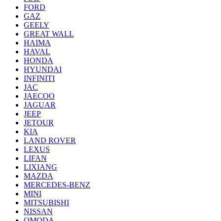
FORD
GAZ
GEELY
GREAT WALL
HAIMA
HAVAL
HONDA
HYUNDAI
INFINITI
JAC
JAECOO
JAGUAR
JEEP
JETOUR
KIA
LAND ROVER
LEXUS
LIFAN
LIXIANG
MAZDA
MERCEDES-BENZ
MINI
MITSUBISHI
NISSAN
OMODA