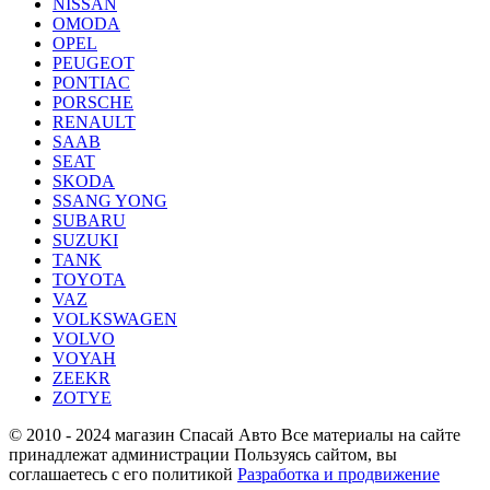
NISSAN
OMODA
OPEL
PEUGEOT
PONTIAC
PORSCHE
RENAULT
SAAB
SEAT
SKODA
SSANG YONG
SUBARU
SUZUKI
TANK
TOYOTA
VAZ
VOLKSWAGEN
VOLVO
VOYAH
ZEEKR
ZOTYE
© 2010 - 2024 магазин Спасай Авто
Все материалы на сайте
принадлежат администрации
Пользуясь сайтом, вы
соглашаетесь с его политикой
Разработка и продвижение