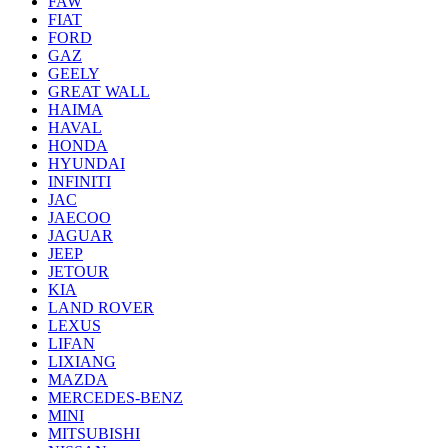
FAW
FIAT
FORD
GAZ
GEELY
GREAT WALL
HAIMA
HAVAL
HONDA
HYUNDAI
INFINITI
JAC
JAECOO
JAGUAR
JEEP
JETOUR
KIA
LAND ROVER
LEXUS
LIFAN
LIXIANG
MAZDA
MERCEDES-BENZ
MINI
MITSUBISHI