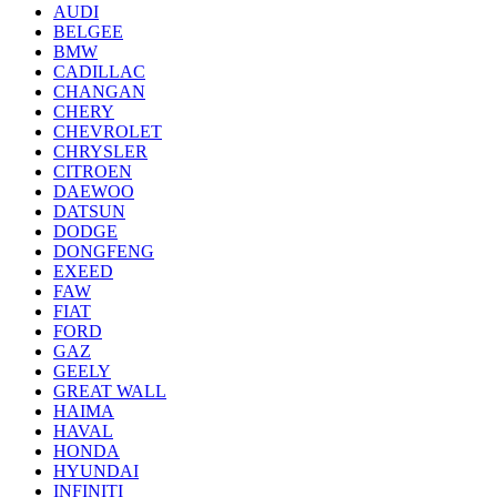
AUDI
BELGEE
BMW
CADILLAC
CHANGAN
CHERY
CHEVROLET
CHRYSLER
CITROEN
DAEWOO
DATSUN
DODGE
DONGFENG
EXEED
FAW
FIAT
FORD
GAZ
GEELY
GREAT WALL
HAIMA
HAVAL
HONDA
HYUNDAI
INFINITI