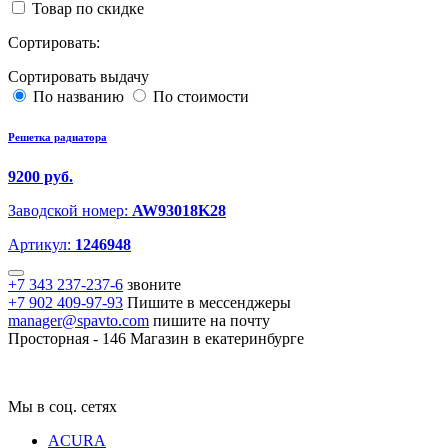
Товар по скидке
Сортировать:
Сортировать выдачу
По названию
По стоимости
Решетка радиатора
9200 руб.
Заводской номер:
AW93018K28
Артикул:
1246948
+7 343 237-237-6
звоните
+7 902 409-97-93
Пишите в мессенджеры
manager@spavto.com
пишите на почту
Просторная - 146
Магазин в екатеринбурге
Мы в соц. сетях
ACURA