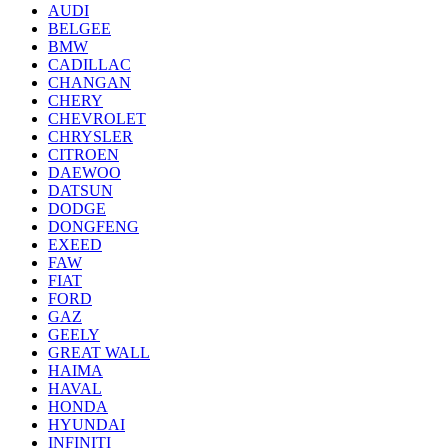
AUDI
BELGEE
BMW
CADILLAC
CHANGAN
CHERY
CHEVROLET
CHRYSLER
CITROEN
DAEWOO
DATSUN
DODGE
DONGFENG
EXEED
FAW
FIAT
FORD
GAZ
GEELY
GREAT WALL
HAIMA
HAVAL
HONDA
HYUNDAI
INFINITI