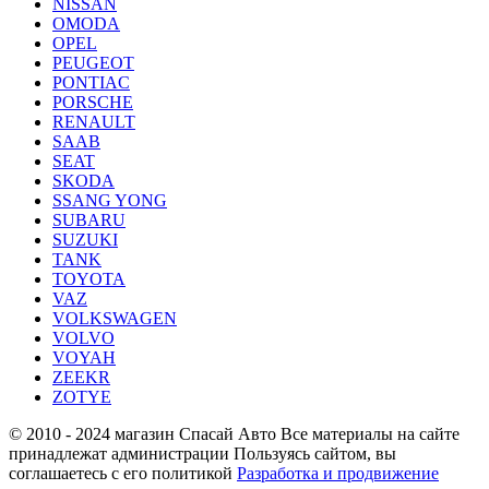
NISSAN
OMODA
OPEL
PEUGEOT
PONTIAC
PORSCHE
RENAULT
SAAB
SEAT
SKODA
SSANG YONG
SUBARU
SUZUKI
TANK
TOYOTA
VAZ
VOLKSWAGEN
VOLVO
VOYAH
ZEEKR
ZOTYE
© 2010 - 2024 магазин Спасай Авто
Все материалы на сайте
принадлежат администрации
Пользуясь сайтом, вы
соглашаетесь с его политикой
Разработка и продвижение