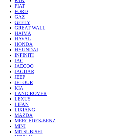
FAW
FIAT
FORD
GAZ
GEELY
GREAT WALL
HAIMA
HAVAL
HONDA
HYUNDAI
INFINITI
JAC
JAECOO
JAGUAR
JEEP
JETOUR
KIA
LAND ROVER
LEXUS
LIFAN
LIXIANG
MAZDA
MERCEDES-BENZ
MINI
MITSUBISHI