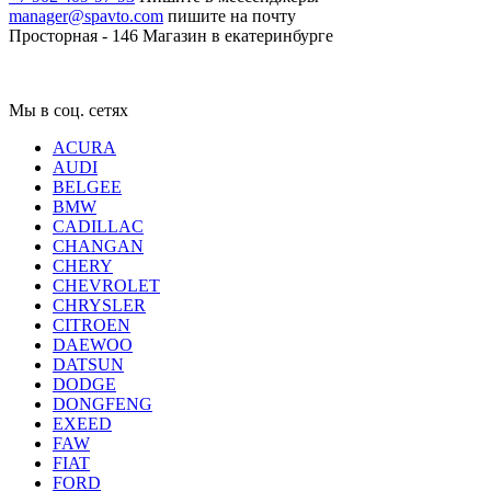
manager@spavto.com
пишите на почту
Просторная - 146
Магазин в екатеринбурге
Мы в соц. сетях
ACURA
AUDI
BELGEE
BMW
CADILLAC
CHANGAN
CHERY
CHEVROLET
CHRYSLER
CITROEN
DAEWOO
DATSUN
DODGE
DONGFENG
EXEED
FAW
FIAT
FORD