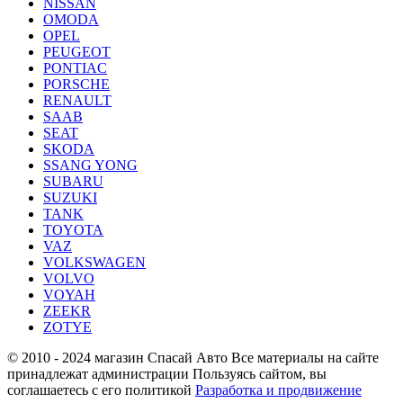
NISSAN
OMODA
OPEL
PEUGEOT
PONTIAC
PORSCHE
RENAULT
SAAB
SEAT
SKODA
SSANG YONG
SUBARU
SUZUKI
TANK
TOYOTA
VAZ
VOLKSWAGEN
VOLVO
VOYAH
ZEEKR
ZOTYE
© 2010 - 2024 магазин Спасай Авто
Все материалы на сайте
принадлежат администрации
Пользуясь сайтом, вы
соглашаетесь с его политикой
Разработка и продвижение