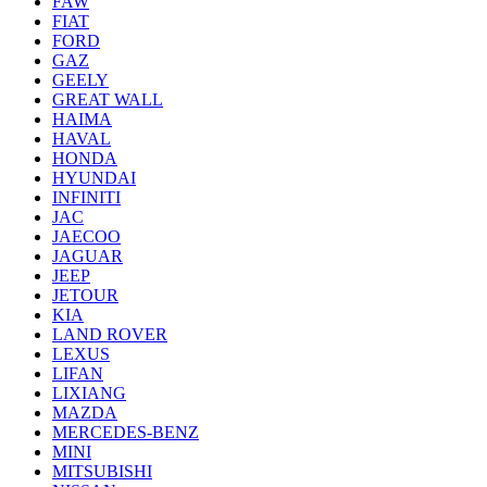
FAW
FIAT
FORD
GAZ
GEELY
GREAT WALL
HAIMA
HAVAL
HONDA
HYUNDAI
INFINITI
JAC
JAECOO
JAGUAR
JEEP
JETOUR
KIA
LAND ROVER
LEXUS
LIFAN
LIXIANG
MAZDA
MERCEDES-BENZ
MINI
MITSUBISHI