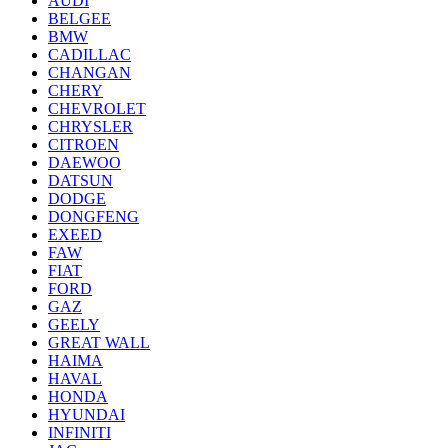
AUDI
BELGEE
BMW
CADILLAC
CHANGAN
CHERY
CHEVROLET
CHRYSLER
CITROEN
DAEWOO
DATSUN
DODGE
DONGFENG
EXEED
FAW
FIAT
FORD
GAZ
GEELY
GREAT WALL
HAIMA
HAVAL
HONDA
HYUNDAI
INFINITI