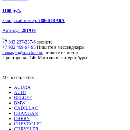
1100 руб.
Заводской номер:
788601BA0A
Артикул:
281919
+7 343 237-237-6
звоните
+7 902 409-97-93
Пишите в мессенджеры
manager@spavto.com
пишите на почту
Просторная - 146
Магазин в екатеринбурге
Мы в соц. сетях
ACURA
AUDI
BELGEE
BMW
CADILLAC
CHANGAN
CHERY
CHEVROLET
CHRYSLER