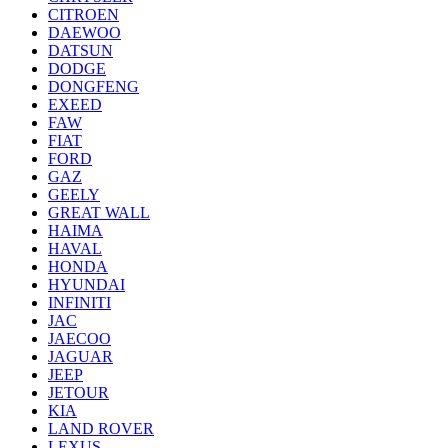
CITROEN
DAEWOO
DATSUN
DODGE
DONGFENG
EXEED
FAW
FIAT
FORD
GAZ
GEELY
GREAT WALL
HAIMA
HAVAL
HONDA
HYUNDAI
INFINITI
JAC
JAECOO
JAGUAR
JEEP
JETOUR
KIA
LAND ROVER
LEXUS