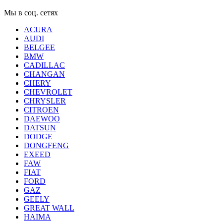
Мы в соц. сетях
ACURA
AUDI
BELGEE
BMW
CADILLAC
CHANGAN
CHERY
CHEVROLET
CHRYSLER
CITROEN
DAEWOO
DATSUN
DODGE
DONGFENG
EXEED
FAW
FIAT
FORD
GAZ
GEELY
GREAT WALL
HAIMA