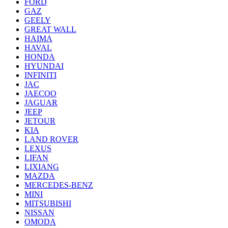
FORD
GAZ
GEELY
GREAT WALL
HAIMA
HAVAL
HONDA
HYUNDAI
INFINITI
JAC
JAECOO
JAGUAR
JEEP
JETOUR
KIA
LAND ROVER
LEXUS
LIFAN
LIXIANG
MAZDA
MERCEDES-BENZ
MINI
MITSUBISHI
NISSAN
OMODA