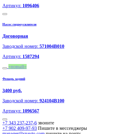
Артикул:
1096406
Насос гидроусилителя
Договорная
Заводской номер:
571004B010
Артикул:
1587294
новый
Фонарь задний
3400 руб.
Заводской номер:
924104B100
Артикул:
1096567
+7 343 237-237-6
звоните
+7 902 409-97-93
Пишите в мессенджеры
manager@spavto.com
пишите на почту