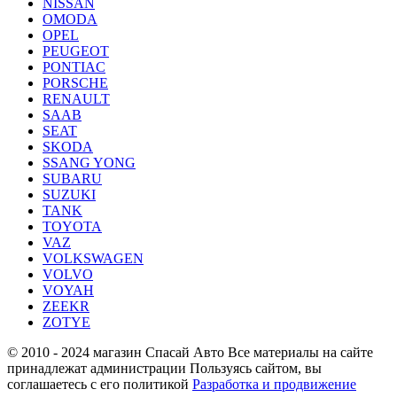
NISSAN
OMODA
OPEL
PEUGEOT
PONTIAC
PORSCHE
RENAULT
SAAB
SEAT
SKODA
SSANG YONG
SUBARU
SUZUKI
TANK
TOYOTA
VAZ
VOLKSWAGEN
VOLVO
VOYAH
ZEEKR
ZOTYE
© 2010 - 2024 магазин Спасай Авто
Все материалы на сайте
принадлежат администрации
Пользуясь сайтом, вы
соглашаетесь с его политикой
Разработка и продвижение