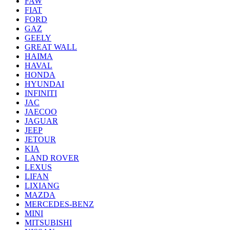
FAW
FIAT
FORD
GAZ
GEELY
GREAT WALL
HAIMA
HAVAL
HONDA
HYUNDAI
INFINITI
JAC
JAECOO
JAGUAR
JEEP
JETOUR
KIA
LAND ROVER
LEXUS
LIFAN
LIXIANG
MAZDA
MERCEDES-BENZ
MINI
MITSUBISHI