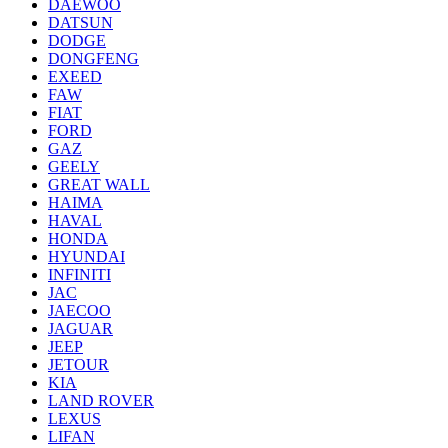
DAEWOO
DATSUN
DODGE
DONGFENG
EXEED
FAW
FIAT
FORD
GAZ
GEELY
GREAT WALL
HAIMA
HAVAL
HONDA
HYUNDAI
INFINITI
JAC
JAECOO
JAGUAR
JEEP
JETOUR
KIA
LAND ROVER
LEXUS
LIFAN