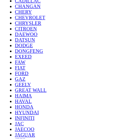
CADILLAC
CHANGAN
CHERY
CHEVROLET
CHRYSLER
CITROEN
DAEWOO
DATSUN
DODGE
DONGFENG
EXEED
FAW
FIAT
FORD
GAZ
GEELY
GREAT WALL
HAIMA
HAVAL
HONDA
HYUNDAI
INFINITI
JAC
JAECOO
JAGUAR