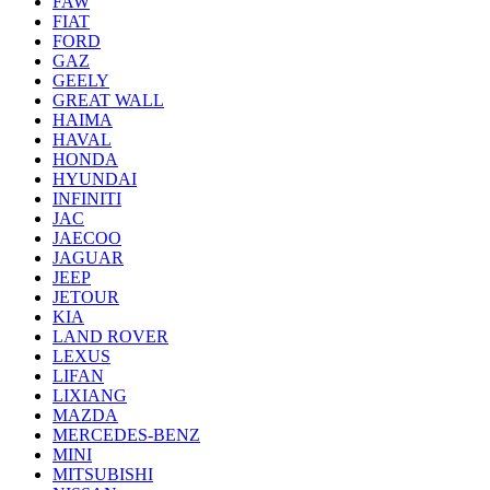
FAW
FIAT
FORD
GAZ
GEELY
GREAT WALL
HAIMA
HAVAL
HONDA
HYUNDAI
INFINITI
JAC
JAECOO
JAGUAR
JEEP
JETOUR
KIA
LAND ROVER
LEXUS
LIFAN
LIXIANG
MAZDA
MERCEDES-BENZ
MINI
MITSUBISHI