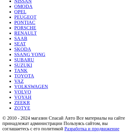
NISSAN
OMODA
OPEL
PEUGEOT
PONTIAC
PORSCHE
RENAULT
SAAB
SEAT
SKODA
SSANG YONG
SUBARU
SUZUKI
TANK
TOYOTA
VAZ
VOLKSWAGEN
VOLVO
VOYAH
ZEEKR
ZOTYE
© 2010 - 2024 магазин Спасай Авто
Все материалы на сайте
принадлежат администрации
Пользуясь сайтом, вы
соглашаетесь с его политикой
Разработка и продвижение