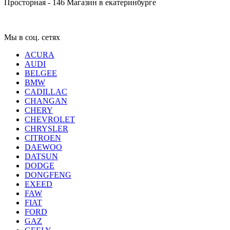
Просторная - 146
Магазин в екатеринбурге
Мы в соц. сетях
ACURA
AUDI
BELGEE
BMW
CADILLAC
CHANGAN
CHERY
CHEVROLET
CHRYSLER
CITROEN
DAEWOO
DATSUN
DODGE
DONGFENG
EXEED
FAW
FIAT
FORD
GAZ