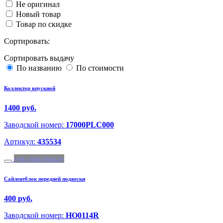
Не оригинал
Новый товар
Товар по скидке
Сортировать:
Сортировать выдачу
По названию
По стоимости
Коллектор впускной
1400 руб.
Заводской номер:
17000PLC000
Артикул:
435534
не оригинал
Сайлентблок передней подвески
400 руб.
Заводской номер:
HO0114R