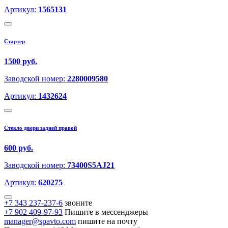
Артикул:
1565131
Стартер
1500 руб.
Заводской номер:
2280009580
Артикул:
1432624
Стекло двери задней правой
600 руб.
Заводской номер:
73400S5AJ21
Артикул:
620275
+7 343 237-237-6
звоните
+7 902 409-97-93
Пишите в мессенджеры
manager@spavto.com
пишите на почту