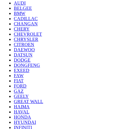
AUDI
BELGEE
BMW
CADILLAC
CHANGAN
CHERY
CHEVROLET
CHRYSLER
CITROEN
DAEWOO
DATSUN
DODGE
DONGFENG
EXEED
FAW
FIAT
FORD
GAZ
GEELY
GREAT WALL
HAIMA
HAVAL
HONDA
HYUNDAI
INFINITI