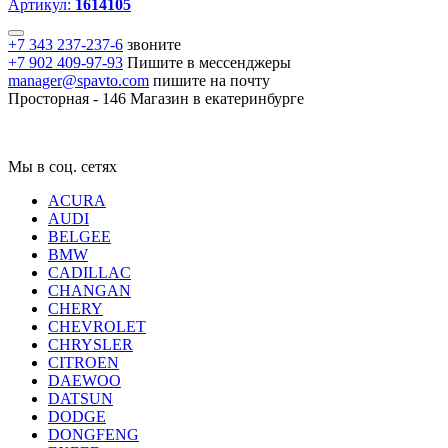
Артикул:
1614105
+7 343 237-237-6
звоните
+7 902 409-97-93
Пишите в мессенджеры
manager@spavto.com
пишите на почту
Просторная - 146
Магазин в екатеринбурге
Мы в соц. сетях
ACURA
AUDI
BELGEE
BMW
CADILLAC
CHANGAN
CHERY
CHEVROLET
CHRYSLER
CITROEN
DAEWOO
DATSUN
DODGE
DONGFENG