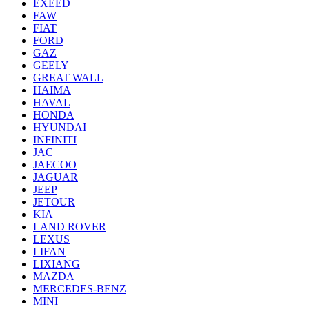
EXEED
FAW
FIAT
FORD
GAZ
GEELY
GREAT WALL
HAIMA
HAVAL
HONDA
HYUNDAI
INFINITI
JAC
JAECOO
JAGUAR
JEEP
JETOUR
KIA
LAND ROVER
LEXUS
LIFAN
LIXIANG
MAZDA
MERCEDES-BENZ
MINI