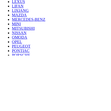
LEXUS
LIFAN
LIXIANG
MAZDA
MERCEDES-BENZ
MINI
MITSUBISHI
NISSAN
OMODA
OPEL
PEUGEOT
PONTIAC
PORSCHE
RENAULT
SAAB
SEAT
SKODA
SSANG YONG
SUBARU
SUZUKI
TANK
TOYOTA
VAZ
VOLKSWAGEN
VOLVO