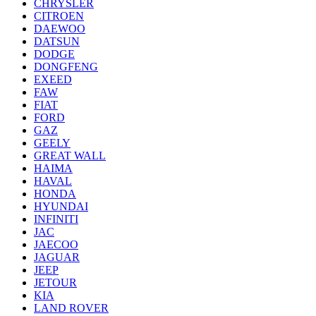
CHRYSLER
CITROEN
DAEWOO
DATSUN
DODGE
DONGFENG
EXEED
FAW
FIAT
FORD
GAZ
GEELY
GREAT WALL
HAIMA
HAVAL
HONDA
HYUNDAI
INFINITI
JAC
JAECOO
JAGUAR
JEEP
JETOUR
KIA
LAND ROVER