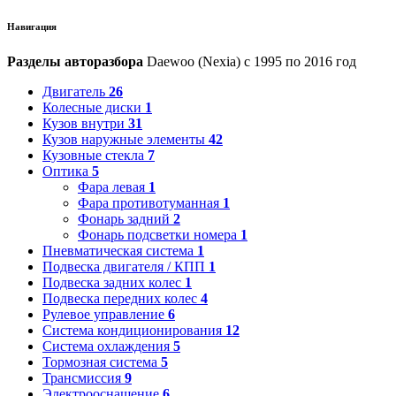
Навигация
Разделы авторазбора
Daewoo (Nexia) с 1995 по 2016 год
Двигатель
26
Колесные диски
1
Кузов внутри
31
Кузов наружные элементы
42
Кузовные стекла
7
Оптика
5
Фара левая
1
Фара противотуманная
1
Фонарь задний
2
Фонарь подсветки номера
1
Пневматическая система
1
Подвеска двигателя / КПП
1
Подвеска задних колес
1
Подвеска передних колес
4
Рулевое управление
6
Система кондиционирования
12
Система охлаждения
5
Тормозная система
5
Трансмиссия
9
Электрооснащение
6