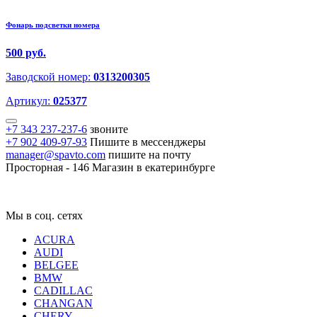
Фонарь подсветки номера
500 руб.
Заводской номер:
0313200305
Артикул:
025377
+7 343 237-237-6
звоните
+7 902 409-97-93
Пишите в мессенджеры
manager@spavto.com
пишите на почту
Просторная - 146
Магазин в екатеринбурге
Мы в соц. сетях
ACURA
AUDI
BELGEE
BMW
CADILLAC
CHANGAN
CHERY