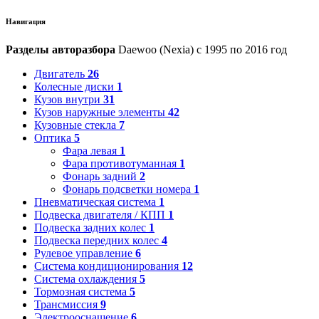
Навигация
Разделы авторазбора
Daewoo (Nexia) с 1995 по 2016 год
Двигатель
26
Колесные диски
1
Кузов внутри
31
Кузов наружные элементы
42
Кузовные стекла
7
Оптика
5
Фара левая
1
Фара противотуманная
1
Фонарь задний
2
Фонарь подсветки номера
1
Пневматическая система
1
Подвеска двигателя / КПП
1
Подвеска задних колес
1
Подвеска передних колес
4
Рулевое управление
6
Система кондиционирования
12
Система охлаждения
5
Тормозная система
5
Трансмиссия
9
Электрооснащение
6