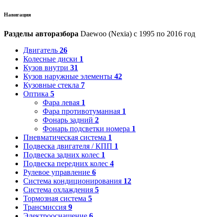
Навигация
Разделы авторазбора
Daewoo (Nexia) с 1995 по 2016 год
Двигатель
26
Колесные диски
1
Кузов внутри
31
Кузов наружные элементы
42
Кузовные стекла
7
Оптика
5
Фара левая
1
Фара противотуманная
1
Фонарь задний
2
Фонарь подсветки номера
1
Пневматическая система
1
Подвеска двигателя / КПП
1
Подвеска задних колес
1
Подвеска передних колес
4
Рулевое управление
6
Система кондиционирования
12
Система охлаждения
5
Тормозная система
5
Трансмиссия
9
Электрооснащение
6