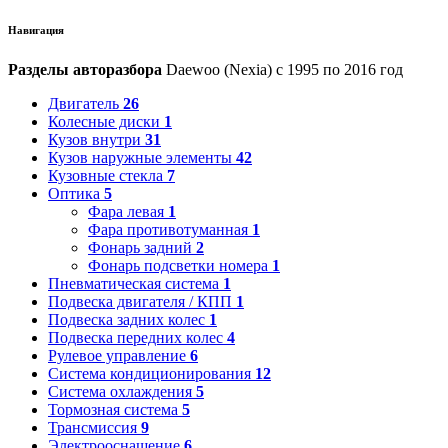
Навигация
Разделы авторазбора
Daewoo (Nexia) с 1995 по 2016 год
Двигатель
26
Колесные диски
1
Кузов внутри
31
Кузов наружные элементы
42
Кузовные стекла
7
Оптика
5
Фара левая
1
Фара противотуманная
1
Фонарь задний
2
Фонарь подсветки номера
1
Пневматическая система
1
Подвеска двигателя / КПП
1
Подвеска задних колес
1
Подвеска передних колес
4
Рулевое управление
6
Система кондиционирования
12
Система охлаждения
5
Тормозная система
5
Трансмиссия
9
Электрооснащение
6