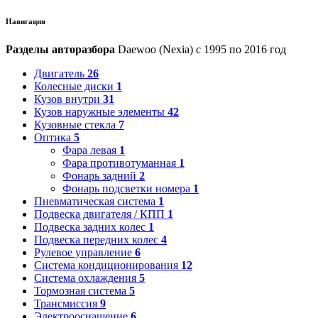
Навигация
Разделы авторазбора
Daewoo (Nexia) с 1995 по 2016 год
Двигатель
26
Колесные диски
1
Кузов внутри
31
Кузов наружные элементы
42
Кузовные стекла
7
Оптика
5
Фара левая
1
Фара противотуманная
1
Фонарь задний
2
Фонарь подсветки номера
1
Пневматическая система
1
Подвеска двигателя / КПП
1
Подвеска задних колес
1
Подвеска передних колес
4
Рулевое управление
6
Система кондиционирования
12
Система охлаждения
5
Тормозная система
5
Трансмиссия
9
Электрооснащение
6