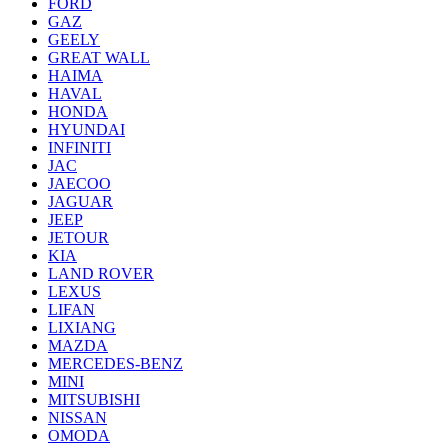
FORD
GAZ
GEELY
GREAT WALL
HAIMA
HAVAL
HONDA
HYUNDAI
INFINITI
JAC
JAECOO
JAGUAR
JEEP
JETOUR
KIA
LAND ROVER
LEXUS
LIFAN
LIXIANG
MAZDA
MERCEDES-BENZ
MINI
MITSUBISHI
NISSAN
OMODA