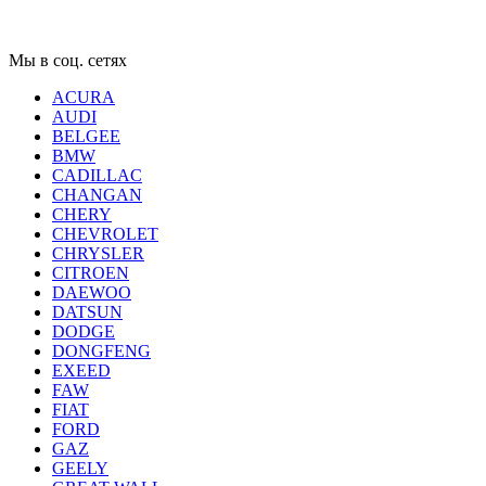
Мы в соц. сетях
ACURA
AUDI
BELGEE
BMW
CADILLAC
CHANGAN
CHERY
CHEVROLET
CHRYSLER
CITROEN
DAEWOO
DATSUN
DODGE
DONGFENG
EXEED
FAW
FIAT
FORD
GAZ
GEELY