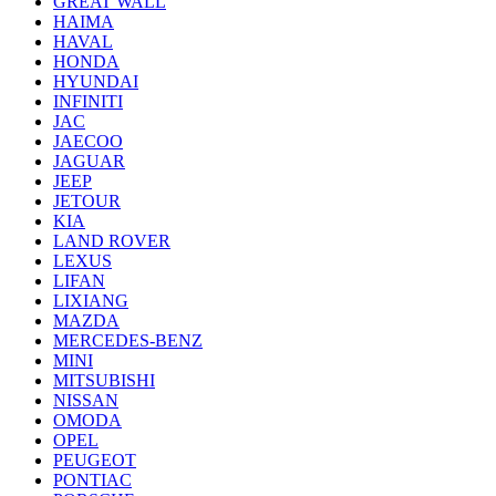
GREAT WALL
HAIMA
HAVAL
HONDA
HYUNDAI
INFINITI
JAC
JAECOO
JAGUAR
JEEP
JETOUR
KIA
LAND ROVER
LEXUS
LIFAN
LIXIANG
MAZDA
MERCEDES-BENZ
MINI
MITSUBISHI
NISSAN
OMODA
OPEL
PEUGEOT
PONTIAC